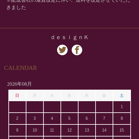
きました
ｄｅｓｉｇｎＫ
CALENDAR
2026年08月
日
月
火
水
木
金
土
1
2
3
4
5
6
7
8
9
10
11
12
13
14
15